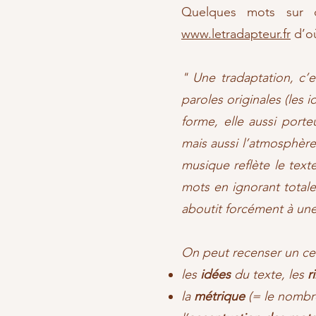
Quelques mots sur ce
www.letradapteur.fr
d’où
" Une tradaptation, c’
paroles originales (les i
forme, elle aussi porte
mais aussi l’atmosphère 
musique reflète le text
mots en ignorant totalem
aboutit forcément à une
On peut recenser un ce
les
idées
du texte, les
r
la
métrique
(= le nombre