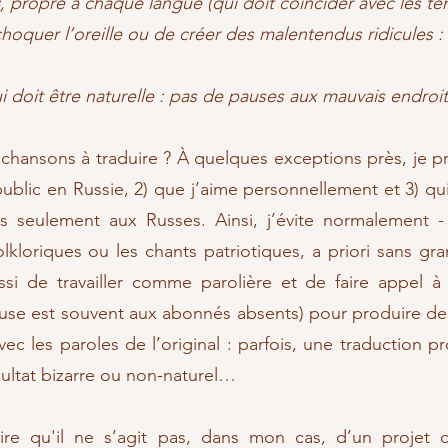
, propre à chaque langue (qui doit coïncider avec les te
oquer l’oreille ou de créer des malentendus ridicules : 
i doit être naturelle : pas de pauses aux mauvais endroi
chansons à traduire ? À quelques exceptions près, je p
blic en Russie, 2) que j’aime personnellement et 3) qui
s seulement aux Russes. Ainsi, j’évite normalement -
olkloriques ou les chants patriotiques, a priori sans gra
aussi de travailler comme parolière et de faire appel
Muse est souvent aux abonnés absents) pour produire de
vec les paroles de l’original : parfois, une traduction 
ultat bizarre ou non-naturel…
 dire qu'il ne s’agit pas, dans mon cas, d’un projet