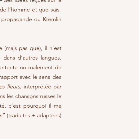
– des idées reçues sur la
 de l’homme et que sais-
 la propagande du Kremlin
(mais pas que), il n’est
s dans d’autres langues,
 contente normalement de
rapport avec le sens des
s fleurs
, interprétée par
ans les chansons russes le
é, c’est pourquoi il me
s” (traduites + adaptées)