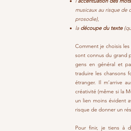
l’
accentuation des mots
musicaux au risque de ch
prosodie),
la
découpe du texte
(qu
Comment je choisis les 
sont connus du grand pu
gens en général et pa
traduire les chansons f
étranger. Il m’arrive 
créativité (même si la 
un lien moins évident a
risque de donner un rés
Pour finir, je tiens à