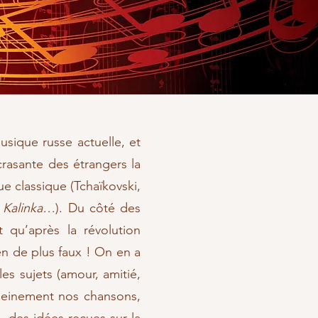
usique russe actuelle, et
crasante des étrangers la
e classique (Tchaïkovski,
, Kalinka…
). Du côté des
t qu’après la révolution
en de plus faux ! On en a
les sujets (amour, amitié,
 pleinement nos chansons,