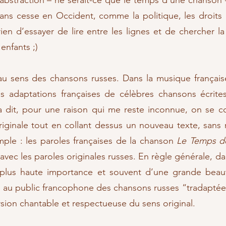
e abstraction – ne serait-ce que le temps d’une chanson 
ans cesse en Occident, comme la politique, les droits
 rien d’essayer de lire entre les lignes et de chercher
enfants ;)
u sens des chansons russes. Dans la musique française 
es adaptations françaises de célèbres chansons écrite
la dit, pour une raison qui me reste inconnue, on se
iginale tout en collant dessus un nouveau texte, sans 
mple : les paroles françaises de la chanson
Le Temps de
r avec les paroles originales russes. En règle générale, d
 plus haute importance et souvent d’une grande beaut
ir au public francophone des chansons russes “tradaptée
rsion chantable et respectueuse du sens original.