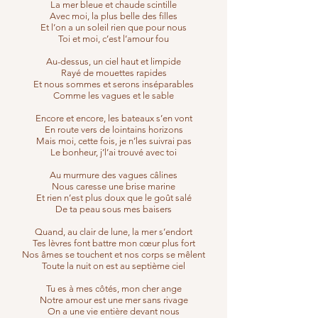
La mer bleue et chaude scintille
Avec moi, la plus belle des filles
Et l’on a un soleil rien que pour nous
Toi et moi, c’est l’amour fou
Au-dessus, un ciel haut et limpide
Rayé de mouettes rapides
Et nous sommes et serons inséparables
Comme les vagues et le sable
Encore et encore, les bateaux s’en vont
En route vers de lointains horizons
Mais moi, cette fois, je n’les suivrai pas
Le bonheur, j’l’ai trouvé avec toi
Au murmure des vagues câlines
Nous caresse une brise marine
Et rien n’est plus doux que le goût salé
De ta peau sous mes baisers
Quand, au clair de lune, la mer s’endort
Tes lèvres font battre mon cœur plus fort
Nos âmes se touchent et nos corps se mêlent
Toute la nuit on est au septième ciel
Tu es à mes côtés, mon cher ange
Notre amour est une mer sans rivage
On a une vie entière devant nous