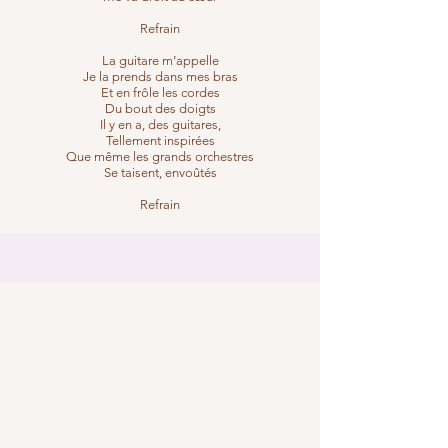
Refrain
La guitare m’appelle
Je la prends dans mes bras
Et en frôle les cordes
Du bout des doigts
Il y en a, des guitares,
Tellement inspirées
Que même les grands orchestres
Se taisent, envoûtés
Refrain