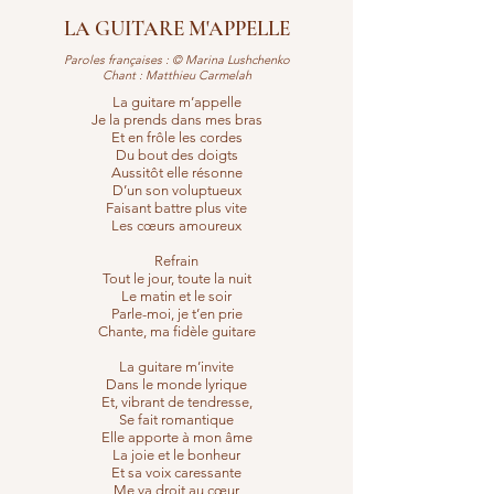
LA GUITARE M'APPELLE
Paroles françaises : © Marina Lushchenko
Chant : Matthieu Carmelah
La guitare m’appelle
Je la prends dans mes bras
Et en frôle les cordes
Du bout des doigts
Aussitôt elle résonne
D’un son voluptueux
Faisant battre plus vite
Les cœurs amoureux
Refrain
Tout le jour, toute la nuit
Le matin et le soir
Parle-moi, je t’en prie
Chante, ma fidèle guitare
La guitare m’invite
Dans le monde lyrique
Et, vibrant de tendresse,
Se fait romantique
Elle apporte à mon âme
La joie et le bonheur
Et sa voix caressante
Me va droit au cœur