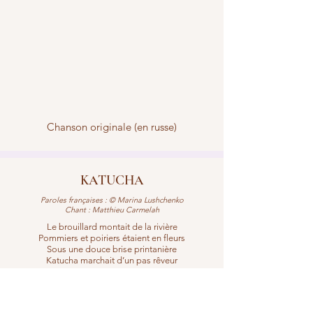
Chanson originale (en russe)
KATUCHA
Paroles françaises : © Marina Lushchenko
Chant : Matthieu Carmelah
Le brouillard montait de la rivière
Pommiers et poiriers étaient en fleurs
Sous une douce brise printanière
Katucha marchait d’un pas rêveur
La voilà qui, d’un aigle des steppes,
Se met à chanter, le cœur ardent,
De celui dont elle garde les lettres