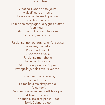
Ton ami fidèle
Obstiné, il appelait toujours
Mais d’heure en heure
Le silence ne devenait que plus
Lourd de malheur
Loin de sa compagne, le cygne souffrait
À en mourir
Désormais il était seul, tout seul
Sans rien, sans avenir
Pardonne-moi, pardonne, je n’ai pas su
Te sauver, ma belle
D’une mort pareille
D’une mort cruelle
Pardonne-moi, chérie
Le crime d’un autre
Mon amour pour toi n’a pas
Protégé la joie de t’avoir avec moi
Plus jamais il ne la reverra,
Sa tendre amie
Le malheur était irréparable
Il l’a compris
Vers les nuages est remonté le cygne
À l’âme intrépide
Et soudain, les ailes pliées, il est
Tombé dans le vide