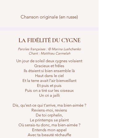
Chanson originale (en russe)
LA FIDÉLITÉ DU CYGNE
Paroles françaises : © Marina Lushchenko
Chant : Matthieu Carmelah
Un jour de soleil deux cygnes volaient
Gracieux et frêles
Ils étaient si bien ensemble là
Haut dans le ciel
Et la terre avait l’air bienveillant
Et puis et puis
Puis on a tiré sur les oiseaux
Un cri a jailli
Dis, qu’est-ce qui t’arrive, ma bien-aimée ?
Reviens-moi, reviens
De toi orphelin,
Le printemps se plaint
Où serais-tu donc, ma bien-aimée ?
Entends mon appel
Avec ta beauté réchauffe