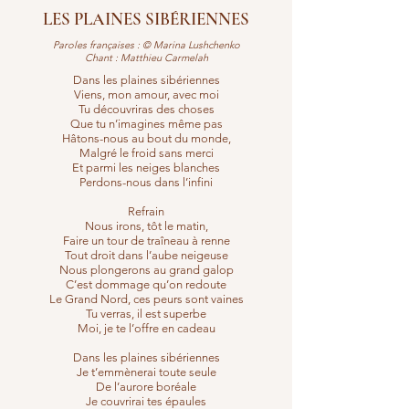
LES PLAINES SIBÉRIENNES
Paroles françaises : © Marina Lushchenko
Chant : Matthieu Carmelah
Dans les plaines sibériennes
Viens, mon amour, avec moi
Tu découvriras des choses
Que tu n’imagines même pas
Hâtons-nous au bout du monde,
Malgré le froid sans merci
Et parmi les neiges blanches
Perdons-nous dans l’infini
Refrain
Nous irons, tôt le matin,
Faire un tour de traîneau à renne
Tout droit dans l’aube neigeuse
Nous plongerons au grand galop
C’est dommage qu’on redoute
Le Grand Nord, ces peurs sont vaines
Tu verras, il est superbe
Moi, je te l’offre en cadeau
Dans les plaines sibériennes
Je t’emmènerai toute seule
De l’aurore boréale
Je couvrirai tes épaules