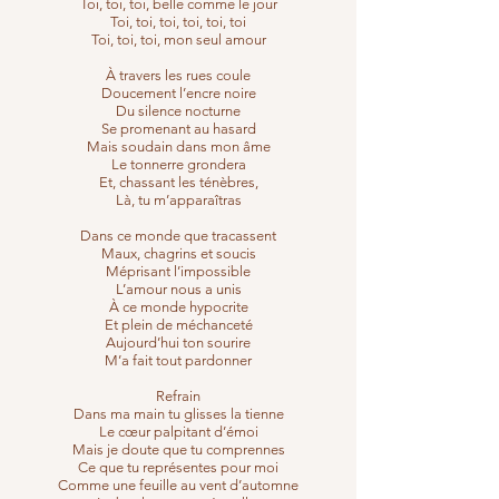
Toi, toi, toi, belle comme le jour
Toi, toi, toi, toi, toi, toi
Toi, toi, toi, mon seul amour
À travers les rues coule
Doucement l’encre noire
Du silence nocturne
Se promenant au hasard
Mais soudain dans mon âme
Le tonnerre grondera
Et, chassant les ténèbres,
Là, tu m’apparaîtras
Dans ce monde que tracassent
Maux, chagrins et soucis
Méprisant l’impossible
L’amour nous a unis
À ce monde hypocrite
Et plein de méchanceté
Aujourd’hui ton sourire
M’a fait tout pardonner
Refrain
Dans ma main tu glisses la tienne
Le cœur palpitant d’émoi
Mais je doute que tu comprennes
Ce que tu représentes pour moi
Comme une feuille au vent d’automne