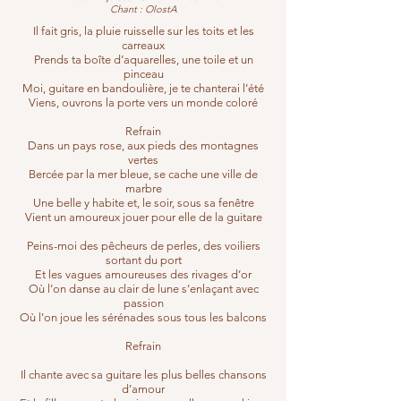
Chant : OlostA
Il fait gris, la pluie ruisselle sur les toits et les
carreaux
Prends ta boîte d’aquarelles, une toile et un
pinceau
Moi, guitare en bandoulière, je te chanterai l’été
Viens, ouvrons la porte vers un monde coloré
Refrain
Dans un pays rose, aux pieds des montagnes
vertes
Bercée par la mer bleue, se cache une ville de
marbre
Une belle y habite et, le soir, sous sa fenêtre
Vient un amoureux jouer pour elle de la guitare
Peins-moi des pêcheurs de perles, des voiliers
sortant du port
Et les vagues amoureuses des rivages d’or
Où l’on danse au clair de lune s’enlaçant avec
passion
Où l’on joue les sérénades sous tous les balcons
Refrain
Il chante avec sa guitare les plus belles chansons
d’amour