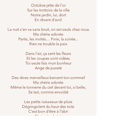
Octobre jette de l’or
Sur les trottoirs de la ville
Notre jardin, lui, dort
En rêvant d’avril
La nuit s’en va sans bruit, on est seuls chez nous
Ma chérie adorée
Partis, les invités… Finie, la soirée...
Rien ne trouble la paix
Dans l’air, ça sent les fleurs
Et les coupes sont vidées
Toi seule fais mon bonheur
Ange de pureté
Des rêves merveilleux bercent ton sommeil
Ma chérie adorée
Même le tonnerre du ciel devant toi, si belle,
Se tait, comme envoûté
Les petits ruisseaux de pluie
Dégringolent du haut des toits
C’est bon d’être à l’abri
Et si près de toi
La lumière matinale remplit la maison
Te voilà réveillée