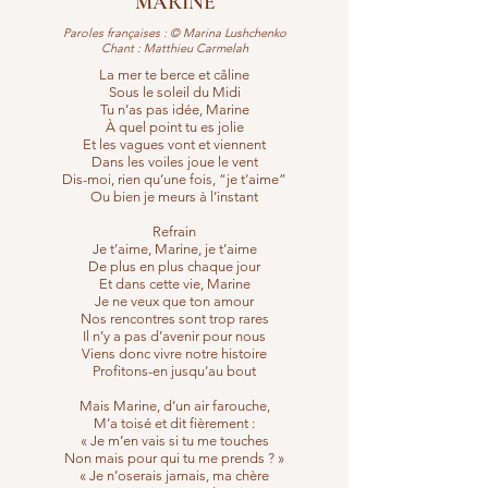
MARINE
Paroles françaises : © Marina Lushchenko
Chant : Matthieu Carmelah
La mer te berce et câline
Sous le soleil du Midi
Tu n’as pas idée, Marine
À quel point tu es jolie
Et les vagues vont et viennent
Dans les voiles joue le vent
Dis-moi, rien qu’une fois, “je t’aime”
Ou bien je meurs à l’instant
Refrain
Je t’aime, Marine, je t’aime
De plus en plus chaque jour
Et dans cette vie, Marine
Je ne veux que ton amour
Nos rencontres sont trop rares
Il n’y a pas d’avenir pour nous
Viens donc vivre notre histoire
Profitons-en jusqu’au bout
Mais Marine, d’un air farouche,
M’a toisé et dit fièrement :
« Je m’en vais si tu me touches
Non mais pour qui tu me prends ? »
« Je n’oserais jamais, ma chère