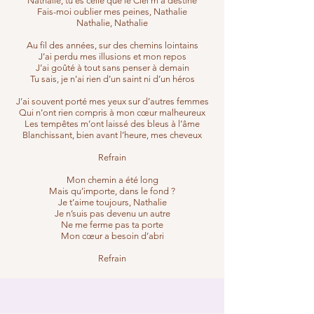
Nathalie, tu es celle que le Ciel m’a destine
Fais-moi oublier mes peines, Nathalie
Nathalie, Nathalie
Au fil des années, sur des chemins lointains
J’ai perdu mes illusions et mon repos
J’ai goûté à tout sans penser à demain
Tu sais, je n’ai rien d’un saint ni d’un héros
J’ai souvent porté mes yeux sur d’autres femmes
Qui n’ont rien compris à mon cœur malheureux
Les tempêtes m’ont laissé des bleus à l’âme
Blanchissant, bien avant l’heure, mes cheveux
Refrain
Mon chemin a été long
Mais qu’importe, dans le fond ?
Je t’aime toujours, Nathalie
Je n’suis pas devenu un autre
Ne me ferme pas ta porte
Mon cœur a besoin d’abri
Refrain