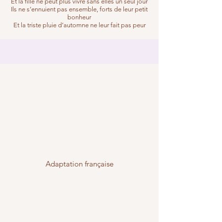
Et la fille ne peut plus vivre sans elles un seul jour
Ils ne s’ennuient pas ensemble, forts de leur petit
bonheur
Et la triste pluie d’automne ne leur fait pas peur
Adaptation française