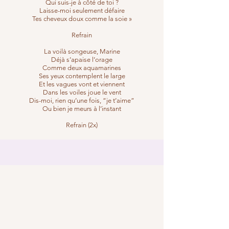
Qui suis-je à côté de toi ?
Laisse-moi seulement défaire
Tes cheveux doux comme la soie »
Refrain
La voilà songeuse, Marine
Déjà s’apaise l’orage
Comme deux aquamarines
Ses yeux contemplent le large
Et les vagues vont et viennent
Dans les voiles joue le vent
Dis-moi, rien qu’une fois, “je t’aime”
Ou bien je meurs à l’instant
Refrain (2x)