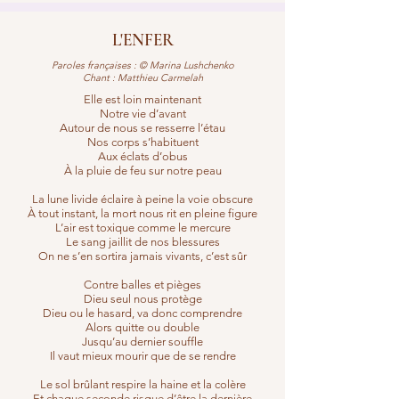
L'ENFER
Paroles françaises : © Marina Lushchenko
Chant : Matthieu Carmelah
Elle est loin maintenant
Notre vie d’avant
Autour de nous se resserre l’étau
Nos corps s’habituent
Aux éclats d’obus
À la pluie de feu sur notre peau
La lune livide éclaire à peine la voie obscure
À tout instant, la mort nous rit en pleine figure
L’air est toxique comme le mercure
Le sang jaillit de nos blessures
On ne s’en sortira jamais vivants, c’est sûr
Contre balles et pièges
Dieu seul nous protège
Dieu ou le hasard, va donc comprendre
Alors quitte ou double
Jusqu’au dernier souffle
Il vaut mieux mourir que de se rendre
Le sol brûlant respire la haine et la colère
Et chaque seconde risque d’être la dernière