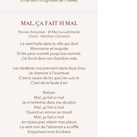
MAL, ÇA FAIT SI MAL
Paroles françaises : © Marina Lushchenko
Chant : Matthieu Carmelah
Le vent hurle dans la ville qui dort
Monotone et insipide
Et les yeux ouverts jusqu'aux aurores
J’ai froid dans ma chambre vide
Les ténèbres me prennent dans leurs bras
Je chemine à l’aventure
C’est à cause de toi que j’en suis là
C’est de ta faute à toi
Refrain
Mal, ça fait si mal
Je m’enferme dans ma douleur
Mal, ça fait si mal
Quand un amour se meurt
Mal, ça fait si mal
Je n’peux pas retenir mes pleurs
Le vent noir de l’absence a soufflé
Emportant mon bonheur