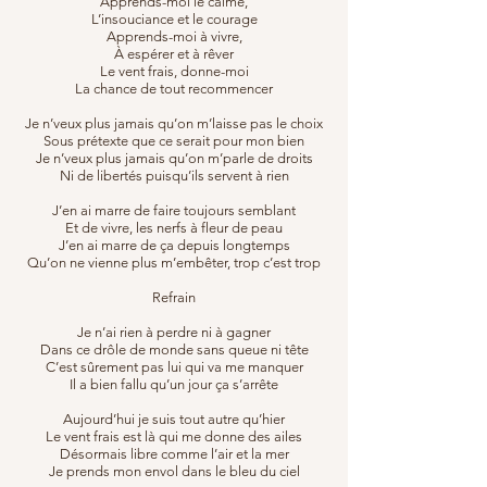
Apprends-moi le calme,
L’insouciance et le courage
Apprends-moi à vivre,
À espérer et à rêver
Le vent frais, donne-moi
La chance de tout recommencer
Je n’veux plus jamais qu’on m’laisse pas le choix
Sous prétexte que ce serait pour mon bien
Je n’veux plus jamais qu’on m’parle de droits
Ni de libertés puisqu’ils servent à rien
J’en ai marre de faire toujours semblant
Et de vivre, les nerfs à fleur de peau
J’en ai marre de ça depuis longtemps
Qu’on ne vienne plus m’embêter, trop c’est trop
Refrain
Je n’ai rien à perdre ni à gagner
Dans ce drôle de monde sans queue ni tête
C’est sûrement pas lui qui va me manquer
Il a bien fallu qu’un jour ça s’arrête
Aujourd’hui je suis tout autre qu’hier
Le vent frais est là qui me donne des ailes
Désormais libre comme l’air et la mer
Je prends mon envol dans le bleu du ciel