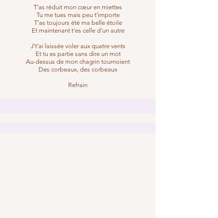
T’as réduit mon cœur en miettes
Tu me tues mais peu t’importe
T’as toujours été ma belle étoile
Et maintenant t’es celle d’un autre
J’t’ai laissée voler aux quatre vents
Et tu es partie sans dire un mot
Au-dessus de mon chagrin tournoient
Des corbeaux, des corbeaux
Refrain