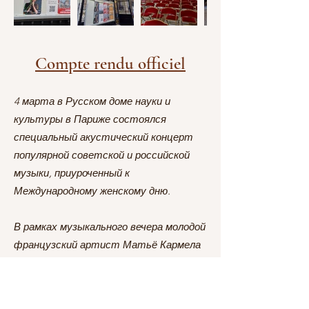
Compte rendu officiel
4 марта в Русском доме науки и
культуры в Париже состоялся
специальный акустический концерт
популярной советской и российской
музыки, приуроченный к
Международному женскому дню.
В рамках музыкального вечера молодой
французский артист Матьё Кармела
(Matthieu Carmelah) исполнил под
собственный аккомпанемент
знакомые и любимые аудиторией Дома