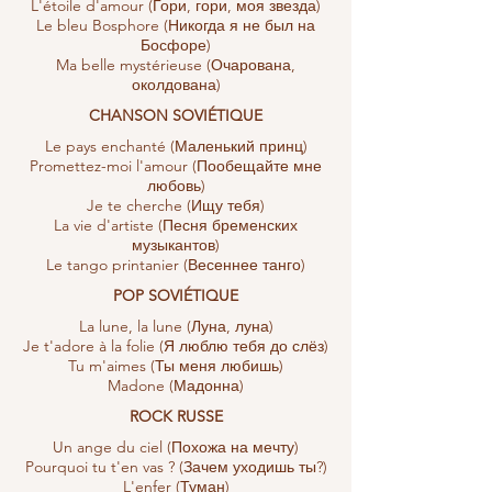
L'étoile d'amour (Гори, гори, моя звезда)
Le bleu Bosphore (Никогда я не был на
Босфоре)
Ma belle mystérieuse (Очарована,
околдована)
CHANSON SOVIÉTIQUE
Le pays enchanté (Маленький принц)
Promettez-moi l'amour (Пообещайте мне
любовь)
Je te cherche (Ищу тебя)
La vie d'artiste (Песня бременских
музыкантов)
Le tango printanier (Весеннее танго)
POP SOVIÉTIQUE
La lune, la lune (Луна, луна)
Je t'adore à la folie (Я люблю тебя до слёз)
Tu m'aimes (Ты меня любишь)
Madone (Мадонна)
ROCK RUSSE
Un ange du ciel (Похожа на мечту)
Pourquoi tu t'en vas ? (Зачем уходишь ты?)
L'enfer (Туман)